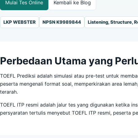
Mulai Tes Online
Kembali ke Blog
LKP WEBSTER
NPSN K9989844
Listening, Structure, 
Perbedaan Utama yang Perl
TOEFL Prediksi adalah simulasi atau pre-test untuk mem
peserta mengenali format soal, memperkirakan area lemah,
terarah.
TOEFL ITP resmi adalah jalur tes yang digunakan ketika in
persyaratan tertulis menyebut TOEFL ITP resmi, peserta per