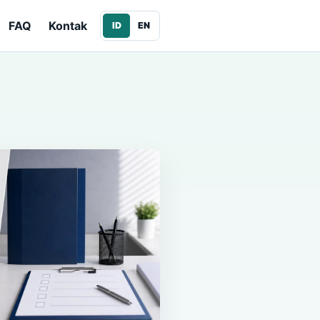
FAQ
Kontak
ID
EN